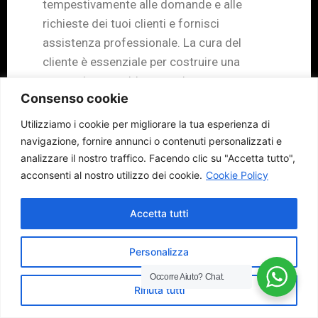
tempestivamente alle domande e alle
richieste dei tuoi clienti e fornisci
assistenza professionale. La cura del
cliente è essenziale per costruire una
reputazione positiva e per instaurare
Consenso cookie
relazioni di fiducia con i tuoi clienti.
Utilizziamo i cookie per migliorare la tua esperienza di
Non dimenticare di monitorare le analisi
navigazione, fornire annunci o contenuti personalizzati e
delle prestazioni e le metriche del tuo
analizzare il nostro traffico.
Facendo clic su "Accetta tutto",
ecommerce. Questo ti permetterà di
acconsenti al nostro utilizzo dei cookie.
Cookie Policy
comprendere cosa funziona e cosa non
funziona e di apportare eventuali
Accetta tutti
miglioramenti. Utilizza gli strumenti
disponibili per valutare il traffico del sito
Personalizza
web, le conversioni e altre metriche chiave
Occorre Aiuto?
Chat.
per valutare l’efficacia delle tue strategie e
Rifiuta tutti
apportare aggiustamenti quando