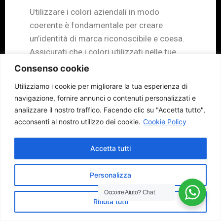
Utilizzare i colori aziendali in modo
coerente è fondamentale per creare
un’identità di marca riconoscibile e coesa.
Assicurati che i colori utilizzati nelle tue
immagini, loghi e post sui social media
Consenso cookie
siano coerenti con la tua identità di marca.
Utilizziamo i cookie per migliorare la tua esperienza di
In questo modo, i tuoi
follower
potranno
navigazione, fornire annunci o contenuti personalizzati e
identificarti facilmente e associare i colori
analizzare il nostro traffico.
Facendo clic su "Accetta tutto",
utilizzati al tuo marchio.
acconsenti al nostro utilizzo dei cookie.
Cookie Policy
Attenzione al contrasto
Accetta tutti
Quando crei immagini e grafiche per il
Personalizza
social media marketing, è importante
considerare il contrasto tra il testo e lo
Occorre Aiuto?
Chat.
Rifiuta tutti
sfondo. Un contrasto appropriato
assicurerà che il testo sia facilmente