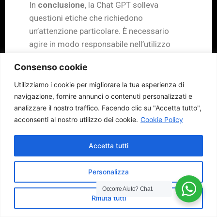
In
conclusione
, la Chat GPT solleva
questioni etiche che richiedono
un’attenzione particolare. È necessario
agire in modo responsabile nell’utilizzo
della tecnologia, essere consapevoli dei
Consenso cookie
suoi limiti e fare attenzione alle possibili
implicazioni etiche delle risposte generate.
Utilizziamo i cookie per migliorare la tua esperienza di
Solo così possiamo sfruttare al meglio la
navigazione, fornire annunci o contenuti personalizzati e
analizzare il nostro traffico.
Facendo clic su "Accetta tutto",
Chat GPT e contribuire a un utilizzo etico e
acconsenti al nostro utilizzo dei cookie.
Cookie Policy
responsabile dell’intelligenza artificiale.
Come usare Chat GPT
Accetta tutti
per scrittura creativa e
Personalizza
traduzione linguistica
Occorre Aiuto?
Chat.
Rifiuta tutti
La Chat GPT offre diverse possibilità di