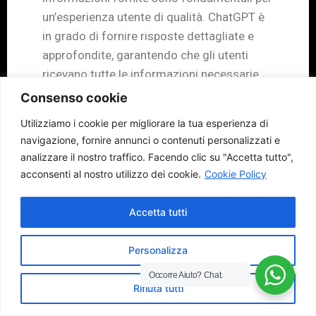
un’esperienza utente di qualità. ChatGPT è
in grado di fornire risposte dettagliate e
approfondite, garantendo che gli utenti
ricevano tutte le informazioni necessarie
per soddisfare le proprie esigenze. Con la
Consenso cookie
sua vasta base di conoscenze e la capacità
Utilizziamo i cookie per migliorare la tua esperienza di
di generare testo coerente e accurato,
navigazione, fornire annunci o contenuti personalizzati e
ChatGPT può offrire una conoscenza
analizzare il nostro traffico.
Facendo clic su "Accetta tutto",
approfondita e affidabile.
acconsenti al nostro utilizzo dei cookie.
Cookie Policy
Migliorare la velocità delle risposte
Accetta tutti
Personalizzare l’interazione
Fornire informazioni dettagliate
Personalizza
Nel complesso, utilizzare ChatGPT può
contribuire a migliorare l’esperienza utente
Occorre Aiuto?
Chat.
Rifiuta tutti
offrendo risposte rapide, personalizzate e
dettagliate. Sfruttando le potenzialità di