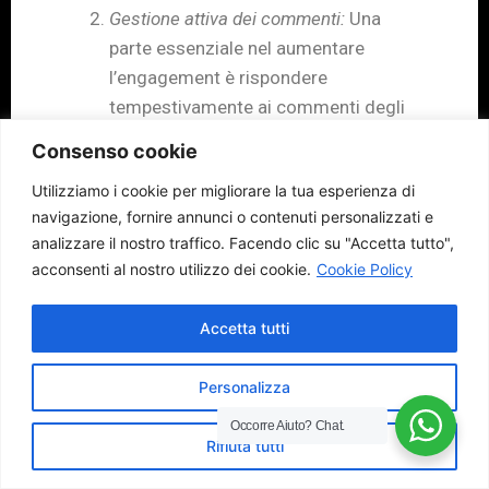
Gestione attiva dei commenti:
Una
parte essenziale nel aumentare
l’engagement è rispondere
tempestivamente ai commenti degli
utenti. Prenditi il tempo di rispondere
Consenso cookie
alle domande, risolvere i problemi e
Utilizziamo i cookie per migliorare la tua esperienza di
ringraziare i tuoi follower per il loro
navigazione, fornire annunci o contenuti personalizzati e
supporto. Questa interazione mostra
analizzare il nostro traffico.
Facendo clic su "Accetta tutto",
l’attenzione che presti al tuo pubblico
acconsenti al nostro utilizzo dei cookie.
Cookie Policy
e può incoraggiare ulteriori
interazioni.
Accetta tutti
Organizzazione di contest o sondaggi:
I
contest e i sondaggi possono
Personalizza
stimolare l’interesse dei tuoi follower
Occorre Aiuto?
Chat.
e incoraggiarli a interagire con i tuoi
Rifiuta tutti
contenuti. Chiedi loro di partecipare a