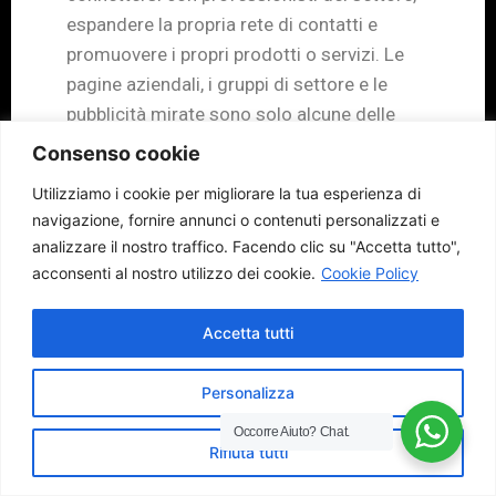
espandere la propria rete di contatti e
promuovere i propri prodotti o servizi. Le
pagine aziendali, i gruppi di settore e le
pubblicità mirate sono solo alcune delle
funzionalità che LinkedIn mette a
Consenso cookie
disposizione delle aziende B2B.
Utilizziamo i cookie per migliorare la tua esperienza di
Facebook nel Marketing B2B:
Sebbene
navigazione, fornire annunci o contenuti personalizzati e
analizzare il nostro traffico.
Facendo clic su "Accetta tutto",
Facebook sia spesso associato al
acconsenti al nostro utilizzo dei cookie.
Cookie Policy
marketing B2C, offre comunque diverse
opportunità per le aziende B2B. Con oltre
Accetta tutti
2,8 miliardi di utenti attivi mensilmente,
Facebook permette alle aziende di creare
Personalizza
una presenza online, condividere contenuti
rilevanti per il proprio settore, promuovere i
Occorre Aiuto?
Chat.
Rifiuta tutti
propri prodotti o servizi e creare
coinvolgimento con il proprio pubblico