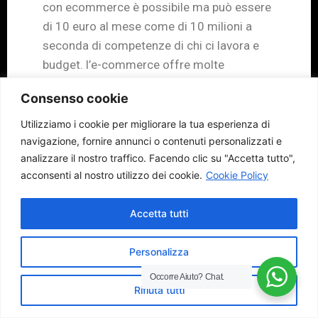
con ecommerce è possibile ma può essere
di 10 euro al mese come di 10 milioni a
seconda di competenze di chi ci lavora e
budget. l’e-commerce offre molte
opportunità per guadagnare online e
Consenso cookie
trasformare il tuo negozio online in una
fonte di reddito continua. Abbiamo
Utilizziamo i cookie per migliorare la tua esperienza di
esaminato le strategie e le competenze
navigazione, fornire annunci o contenuti personalizzati e
analizzare il nostro traffico.
Facendo clic su "Accetta tutto",
necessarie per avere successo nell’e-
acconsenti al nostro utilizzo dei cookie.
Cookie Policy
commerce, i vantaggi e gli svantaggi di
questa attività. Speriamo che questa guida
Accetta tutti
pratica ti abbia fornito le informazioni
necessarie per iniziare il tuo percorso nel
Personalizza
mondo dell’e-commerce e raggiungere i
tuoi obiettivi finanziari.
Occorre Aiuto?
Chat.
Rifiuta tutti
L’e-commerce può offrire la possibilità di