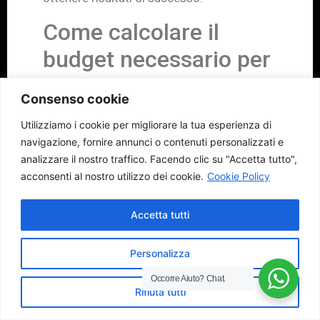
Come calcolare il
budget necessario per
una campagna di
Consenso cookie
advertising su
Utilizziamo i cookie per migliorare la tua esperienza di
Instagram
navigazione, fornire annunci o contenuti personalizzati e
analizzare il nostro traffico.
Facendo clic su "Accetta tutto",
Calcolare il budget necessario per una
acconsenti al nostro utilizzo dei cookie.
Cookie Policy
campagna di advertising su Instagram può
essere un processo complesso. Ecco
Accetta tutti
alcuni passaggi da seguire per determinare
il budget adeguato per la tua campagna:
Personalizza
Occorre Aiuto?
Chat.
Stabilire gli obiettivi di business:
Rifiuta tutti
Prima di tutto, è importante definire