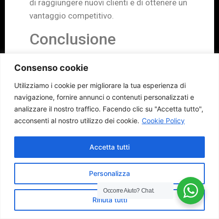
di raggiungere nuovi clienti e di ottenere un
vantaggio competitivo.
Conclusione
Il marketing e la comunicazione sono due
Consenso cookie
discipline complementari e strategiche per
Utilizziamo i cookie per migliorare la tua esperienza di
il successo aziendale. Sebbene ci sia una
navigazione, fornire annunci o contenuti personalizzati e
differenza sostanziale tra le due, sono
analizzare il nostro traffico.
Facendo clic su "Accetta tutto",
sempre più integrate nell’era digitale. Il
acconsenti al nostro utilizzo dei cookie.
Cookie Policy
marketing si concentra sulla creazione di
prodotti basata sull’analisi di mercato,
Accetta tutti
mentre la comunicazione promuove i
prodotti e i servizi dell’azienda per
Personalizza
avvicinare il produttore al cliente. Entrambe
Occorre Aiuto?
Chat.
le discipline sono fondamentali per stabilire
Rifiuta tutti
una relazione efficace tra l’azienda e gli