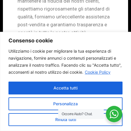
mantenere la fiducia dei nostri clienti,
rispettiamo rigorosamente gli standard di
qualità, forniamo un’eccellente assistenza
post-vendita e garantiamo trasparenza e
onestà in tutte le nostre attività.
Consenso cookie
Costruire e mantenere la fiducia richiede
Utilizziamo i cookie per migliorare la tua esperienza di
tempo e impegno costante. Siamo
navigazione, fornire annunci o contenuti personalizzati e
consapevoli che un solo errore può minare
analizzare il nostro traffico.
Facendo clic su "Accetta tutto",
la fiducia dei nostri clienti, pertanto
acconsenti al nostro utilizzo dei cookie.
Cookie Policy
lavoriamo costantemente per migliorare ed
essere all’altezza delle aspettative dei
Accetta tutti
nostri clienti.
Le 4p del marketing
Personalizza
mix: processo nel
Occorre Aiuto?
Chat.
Rifiuta tutti
marketing mix