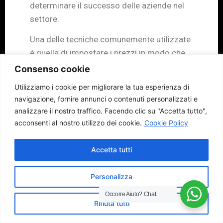
determinare il successo delle aziende nel
settore.
Una delle tecniche comunemente utilizzate
è quella di impostare i prezzi in modo che
terminino con .99 o .95. Questo approccio
Consenso cookie
sfrutta la tendenza dei consumatori a
Utilizziamo i cookie per migliorare la tua esperienza di
percepire un prezzo di $9.99 come
navigazione, fornire annunci o contenuti personalizzati e
significativamente inferiore a $10. Inoltre,
analizzare il nostro traffico.
Facendo clic su "Accetta tutto",
la
psicologia dei prezzi
prevede l’utilizzo di
acconsenti al nostro utilizzo dei cookie.
Cookie Policy
prezzi di riferimento, come ad esempio un
prezzo scontato rispetto al prezzo
Accetta tutti
originale, al fine di creare l’illusione di un
affare o di un risparmio.
Personalizza
L’uso del prezzo come indicatore di qualità
Occorre Aiuto?
Chat.
Rifiuta tutti
è un’altra strategia comune basata sulla
psicologia dei prezzi. I consumatori