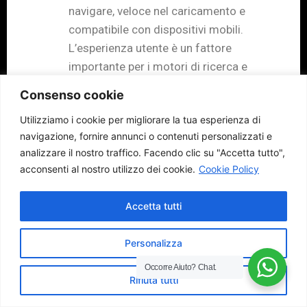
navigare, veloce nel caricamento e
compatibile con dispositivi mobili.
L’esperienza utente è un fattore
importante per i motori di ricerca e
influisce sul posizionamento del tuo
Consenso cookie
sito.
Utilizziamo i cookie per migliorare la tua esperienza di
Ottimizza i file immagine
: Riduci le
navigazione, fornire annunci o contenuti personalizzati e
dimensioni dei file immagine per
analizzare il nostro traffico.
Facendo clic su "Accetta tutto",
migliorare i tempi di caricamento del
acconsenti al nostro utilizzo dei cookie.
Cookie Policy
tuo sito. Utilizza formati di immagine
compressi come JPEG o PNG e
Accetta tutti
imposta dimensioni appropriate per le
immagini visualizzate sul tuo sito.
Personalizza
Seguendo questi consigli, potrai creare
Occorre Aiuto?
Chat.
contenuti di qualità che soddisfano le
Rifiuta tutti
esigenze degli utenti e si posizionano bene
sui motori di ricerca. Continua ad essere