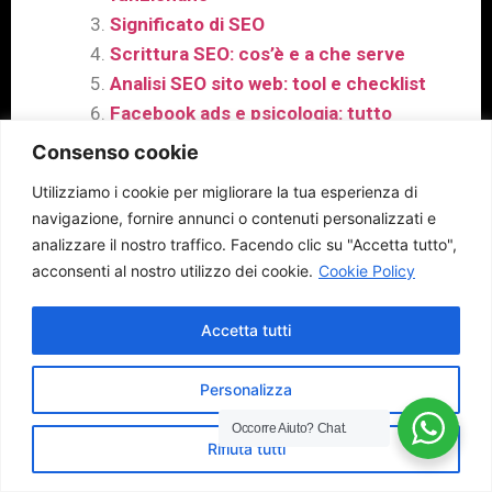
Significato di SEO
Scrittura SEO: cos’è e a che serve
Analisi SEO sito web: tool e checklist
Facebook ads e psicologia: tutto
quello che devi sapere
Consenso cookie
Aprire un E-commerce: Come
Utilizziamo i cookie per migliorare la tua esperienza di
iniziare e soprattutto quando
navigazione, fornire annunci o contenuti personalizzati e
Come fare SEO: una guida pratica
analizzare il nostro traffico.
Facendo clic su "Accetta tutto",
Significato di CRM e come usarlo:
acconsenti al nostro utilizzo dei cookie.
Cookie Policy
una guida completa
Strumenti SEO: un elenco dei
Accetta tutti
migliori
Personalizza
Occorre Aiuto?
Chat.
Rifiuta tutti