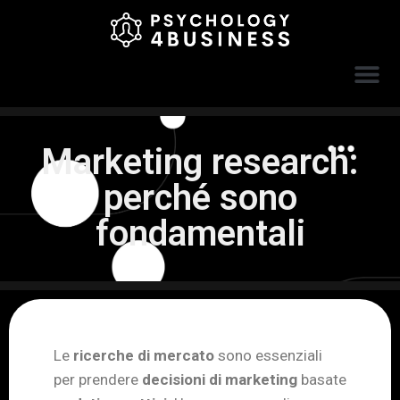
Marketing research:
perché sono
fondamentali
Le
ricerche di mercato
sono essenziali
per prendere
decisioni di marketing
basate