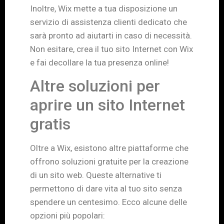
Inoltre, Wix mette a tua disposizione un
servizio di assistenza clienti dedicato che
sarà pronto ad aiutarti in caso di necessità.
Non esitare, crea il tuo sito Internet con Wix
e fai decollare la tua presenza online!
Altre soluzioni per
aprire un sito Internet
gratis
Oltre a Wix, esistono altre piattaforme che
offrono soluzioni gratuite per la creazione
di un sito web. Queste alternative ti
permettono di dare vita al tuo sito senza
spendere un centesimo. Ecco alcune delle
opzioni più popolari: