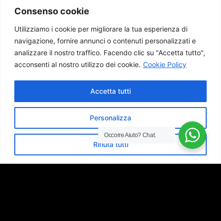
Consenso cookie
Utilizziamo i cookie per migliorare la tua esperienza di
navigazione, fornire annunci o contenuti personalizzati e
analizzare il nostro traffico.
Facendo clic su "Accetta tutto",
acconsenti al nostro utilizzo dei cookie.
Cookie Policy
Accetta tutti
Personalizza
Occorre Aiuto?
Chat.
Rifiuta tutti