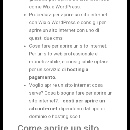
come Wix e WordPress.
Procedura per aprire un sito internet
con Wix o WordPress e consigli per
aprire un sito internet con uno di
questi due cms
Cosa fare per aprire un sito internet:
Per un sito web professionale e
monetizzabile, è consigliabile optare
per un servizio di
hosting a
pagamento.
Voglio aprire un sito internet cosa
serve? Cosa bisogna fare per aprire un
sito internet?: I
costi per aprire un
sito internet
dipendono dal tipo di
dominio e hosting scelti.
Come aprire un sito