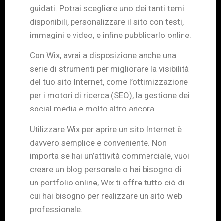
guidati. Potrai scegliere uno dei tanti temi
disponibili, personalizzare il sito con testi,
immagini e video, e infine pubblicarlo online.
Con Wix, avrai a disposizione anche una
serie di strumenti per migliorare la visibilità
del tuo sito Internet, come l’ottimizzazione
per i motori di ricerca (SEO), la gestione dei
social media e molto altro ancora.
Utilizzare Wix per aprire un sito Internet è
davvero semplice e conveniente. Non
importa se hai un’attività commerciale, vuoi
creare un blog personale o hai bisogno di
un portfolio online, Wix ti offre tutto ciò di
cui hai bisogno per realizzare un sito web
professionale.