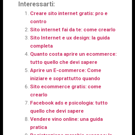
Interessarti:
Creare sito internet gratis: pro e
contro
Sito internet fai da te: come crearlo
Sito Internet e ux design: la guida
completa
Quanto costa aprire un ecommerce:
tutto quello che devi sapere
Aprire un E-commerce: Come
iniziare e soprattutto quando
Sito ecommerce gratis: come
crearlo
Facebook ads e psicologia: tutto
quello che devi sapere
Vendere vino online: una guida
pratica