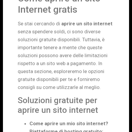
Internet gratis
Se stai cercando di
aprire un sito internet
senza spendere soldi, ci sono diverse
soluzioni gratuite disponibili. Tuttavia, è
importante tenere a mente che queste
soluzioni possono avere delle limitazioni
rispetto a un sito web a pagamento. In
questa sezione, esploreremo le opzioni
gratuite disponibili per te e forniremo
consigli su come utilizzarle al meglio.
Soluzioni gratuite per
aprire un sito internet
Come aprire un mio sito internet?
Piattaforme di hosting gratuito: