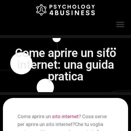
Come aprire un sito
internet: una guida
pratica
Come aprire un
sito internet
? Cosa serve
per aprire un sito internet?Che tu voglia