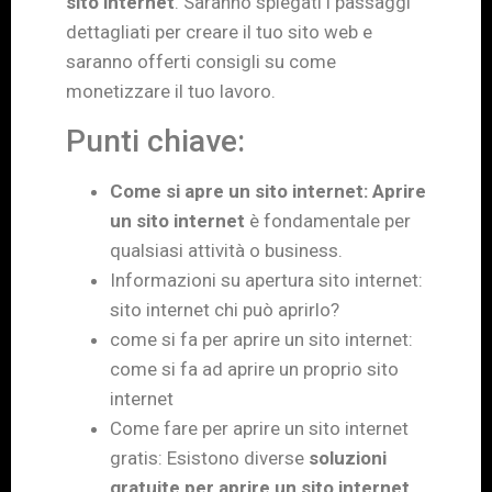
sito internet
. Saranno spiegati i passaggi
dettagliati per creare il tuo sito web e
saranno offerti consigli su come
monetizzare il tuo lavoro.
Punti chiave:
Come si apre un sito internet: Aprire
un sito internet
è fondamentale per
qualsiasi attività o business.
Informazioni su apertura sito internet:
sito internet chi può aprirlo?
come si fa per aprire un sito internet:
come si fa ad aprire un proprio sito
internet
Come fare per aprire un sito internet
gratis: Esistono diverse
soluzioni
gratuite per aprire un sito internet
,