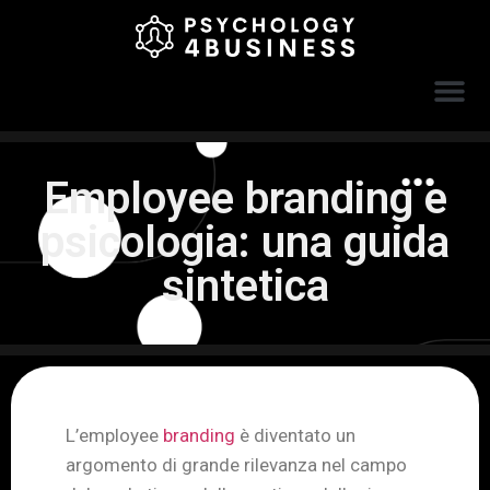
Employee branding e
psicologia: una guida
sintetica
L’employee
branding
è diventato un
argomento di grande rilevanza nel campo