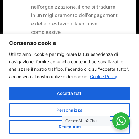
nell’organizzazione, il che si tradurrà
in un miglioramento dell’engagement
e delle prestazioni lavorative
complessive.
Riduzione del turnover:
Un employer
Consenso cookie
branding solido può contribuire a
Utilizziamo i cookie per migliorare la tua esperienza di
creare un ambiente lavorativo positivo
navigazione, fornire annunci o contenuti personalizzati e
e soddisfacente per i dipendenti. Ciò
analizzare il nostro traffico.
Facendo clic su "Accetta tutto",
si traduce in un minor numero di
acconsenti al nostro utilizzo dei cookie.
Cookie Policy
dipendenti che lasciano l’azienda,
riducendo così i costi associati alla
Accetta tutti
sostituzione e alla formazione di
nuovi dipendenti.
Personalizza
Aumento della produttività e della
Occorre Aiuto?
Chat.
redditività:
Dipendenti felici e
Rifiuta tutti
motivati tendono ad essere più