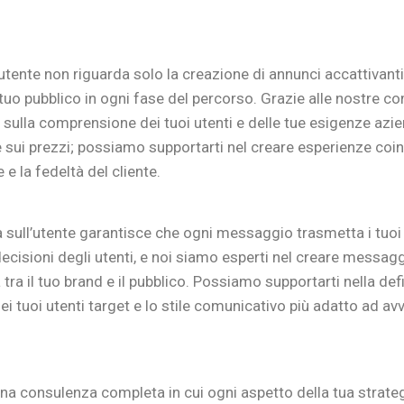
utente non riguarda solo la creazione di annunci accattivanti o
 tuo pubblico in ogni fase del percorso. Grazie alle nostre c
ti sulla comprensione dei tuoi utenti e delle tue esigenze azi
e sui prezzi; possiamo supportarti nel creare esperienze coin
e la fedeltà del cliente.
 sull’utente garantisce che ogni messaggio trasmetta i tuoi 
cisioni degli utenti, e noi siamo esperti nel creare messagg
 il tuo brand e il pubblico. Possiamo supportarti nella defi
ei tuoi utenti target e lo stile comunicativo più adatto ad avv
 una consulenza completa in cui ogni aspetto della tua strat