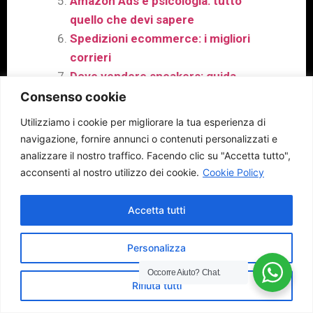
Amazon Ads e psicologia: tutto
quello che devi sapere
Spedizioni ecommerce: i migliori
corrieri
Dove vendere sneakers: guida
pratica
Consenso cookie
Vendere quadri online: una guida
Utilizziamo i cookie per migliorare la tua esperienza di
pratica
navigazione, fornire annunci o contenuti personalizzati e
Vendere su Etsy: chi può farlo e
analizzare il nostro traffico.
Facendo clic su "Accetta tutto",
come si fa
acconsenti al nostro utilizzo dei cookie.
Cookie Policy
Vendere gioielli online: la guida
completa
Accetta tutti
Personalizza
Occorre Aiuto?
Chat.
Rifiuta tutti