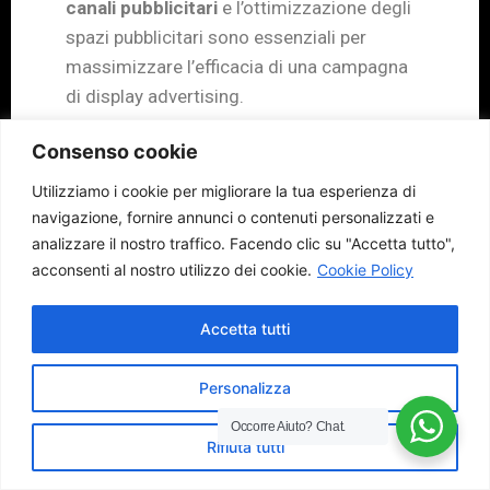
canali pubblicitari
e l’ottimizzazione degli
spazi pubblicitari sono essenziali per
massimizzare l’efficacia di una campagna
di display advertising.
L’acquisto degli
Consenso cookie
annunci di display
Utilizziamo i cookie per migliorare la tua esperienza di
navigazione, fornire annunci o contenuti personalizzati e
advertising
analizzare il nostro traffico.
Facendo clic su "Accetta tutto",
acconsenti al nostro utilizzo dei cookie.
Cookie Policy
Gli annunci di display advertising possono
essere acquistati secondo diverse
Accetta tutti
metodologie, come il costo per mille
(
CPM
), il costo per click (
CPC
), il costo per
Personalizza
lead (
CPL
) e il costo per azione (
CPA
).
Occorre Aiuto?
Chat.
Queste modalità di acquisto permettono di
Rifiuta tutti
valutare l’efficacia della campagna