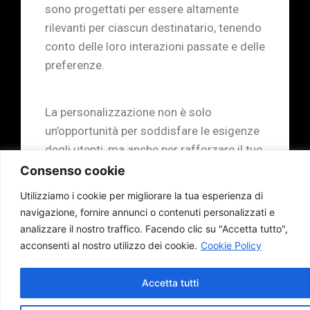
sono progettati per essere altamente
rilevanti per ciascun destinatario, tenendo
conto delle loro interazioni passate e delle
preferenze.
La personalizzazione non è solo
un’opportunità per soddisfare le esigenze
degli utenti, ma anche per rafforzare il tuo
brand come attento alle esigenze
Consenso cookie
individuali. La nostra consulenza ti aiuterà
Utilizziamo i cookie per migliorare la tua esperienza di
a implementare la personalizzazione in
navigazione, fornire annunci o contenuti personalizzati e
tutte le interazioni digitali, aumentando il
analizzare il nostro traffico.
Facendo clic su "Accetta tutto",
coinvolgimento e la fedeltà dei clienti.
acconsenti al nostro utilizzo dei cookie.
Cookie Policy
Accetta tutti