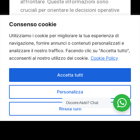
affrontare. Queste informazioni sono
cruciali per orientare le decisioni operative
e di design e per garantire che le
Consenso cookie
esperienze utente siano all’altezza delle
aspettative.
Utilizziamo i cookie per migliorare la tua esperienza di
navigazione, fornire annunci o contenuti personalizzati e
analizzare il nostro traffico.
Facendo clic su "Accetta tutto",
Il nostro impegno è di mantenere una
acconsenti al nostro utilizzo dei cookie.
Cookie Policy
comunicazione aperta con i vostri utenti e
di utilizzare i loro feedback per apportare
Accetta tutti
costantemente migliorie. attraverso un
miglioramento continuo delle vostre
Personalizza
soluzioni digitali.
Occorre Aiuto?
Chat.
Rifiuta tutti
Siamo pronti a guidarvi attraverso l’analisi
dei feedback dei clienti e ad aiutarvi a
tradurre queste informazioni in