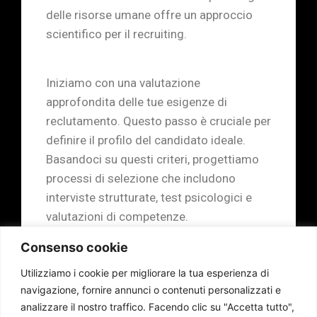
delle risorse umane offre un approccio
scientifico per il recruiting.
Iniziamo con una valutazione
approfondita delle tue esigenze di
reclutamento. Questo passo è cruciale per
definire il profilo del candidato ideale.
Basandoci su questi criteri, progettiamo
processi di selezione che includono
interviste strutturate, test psicologici e
valutazioni di competenze.
Consenso cookie
La nostra esperienza nella psicologia del
Utilizziamo i cookie per migliorare la tua esperienza di
lavoro ci consente di identificare i tratti di
navigazione, fornire annunci o contenuti personalizzati e
personalità, le abilità e le competenze
analizzare il nostro traffico.
Facendo clic su "Accetta tutto",