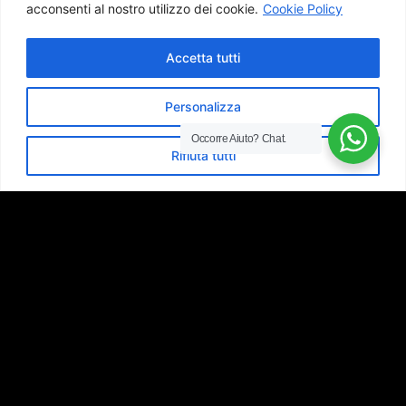
necessarie per avere successo in ruoli
acconsenti al nostro utilizzo dei cookie.
Cookie Policy
specifici. Questa conoscenza ci aiuta a
individuare candidati che si adattino
Accetta tutti
perfettamente alla cultura aziendale e alle
esigenze del ruolo.
Personalizza
Occorre Aiuto?
Chat.
Rifiuta tutti
La nostra consulenza in recruiting è
incentrata sull’efficacia, per aiutarti a
risparmiare tempo ed energie nel
processo di selezione.