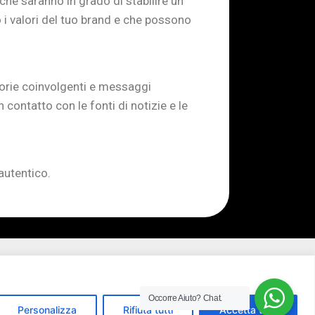
che saranno in grado di stabilire un
 i valori del tuo brand e che possono
storie coinvolgenti e messaggi
 contatto con le fonti di notizie e le
autentico.
Occorre Aiuto?
Chat.
Personalizza
Rifiuta tutti
Accetta tutti