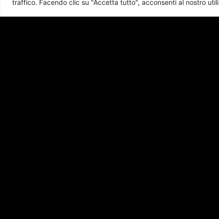
traffico.
Facendo clic su "Accetta tutto", acconsenti al nostro util
Scrivici per 